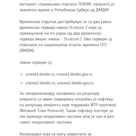
интернет страницама портала ТЕХНИС преузето је
званично време у Републици Србији од ДМДМ.
Временски податак дистрибуира се са два јавна
временска сервера нивоа Stratum 2 који су
прикључени на по један од два временска
сервера вишег нивоа - Stratum 1. Ови сервери су
повезани на национални еталон времена UTC
(DMDM).
Јавни сервери су:
vreme1.dmdm.rs; vreme1.dmdm.gov.rs
vreme2.dmdm.rs; vreme2.dmdm.gov.rs
За синхронизацију часовника на рачунару
клијента са овим серверима потребан је софтвер
на рачунару клијента који подржава NTP протокол
(Network Time Protocol). Такав софтвер постоји за
све важније оперативне системе или је чак и део
самог оперативног система.
Апликације које се могу користити за