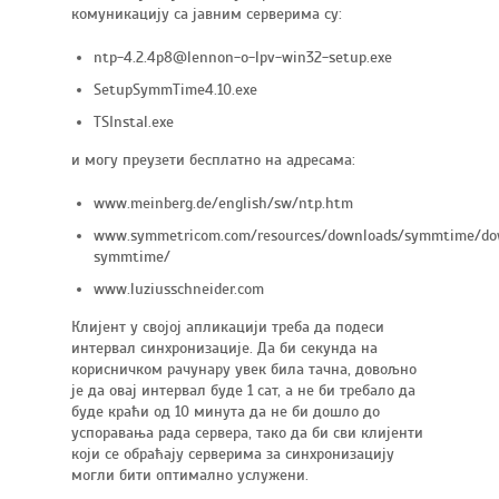
кoмуникацију са јавним серверима су:
ntp-4.2.4p8@lennon-o-lpv-win32-setup.exe
SetupSymmTime4.10.exe
TSInstal.exe
и могу преузети бесплатно на адресама:
www.meinberg.de/english/sw/ntp.htm
www.symmetricom.com/resources/downloads/symmtime/do
symmtime/
www.luziusschneider.com
Клијент у својој апликацији треба да подеси
интервал синхронизације. Да би секунда на
корисничком рачунару увек била тачна, довољно
је да овај интервал буде 1 сат, а не би требало да
буде краћи од 10 минута да не би дошло до
успоравања рада сервера, тако да би сви клијенти
који се обраћају серверима за синхронизацију
могли бити оптимално услужени.