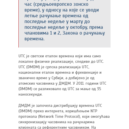
час (средњоевропско зонско
време), у односу на које се уводи
летње рачунање времена од
последње недеље у марту до
последње недеље у октобру, према
члановима 1 и 2, Закона о рачунању
времена.
UTC је светски еталон времена који има само
локалне физичке реализације, следиве до UTC.
UTC (DMDM) је српска реализација UTC,
национални еталон времена и фреквенције и
званично време у Србији, а добијено је од
атомских часовника у ДМДМ. У 2011. години UTC
(DMDM) се разликовало од UTC за мање од 35
наносекунди.
ДМДМ је започела дистрибуцију времена UTC
(DMDM) преко интернета, коришћењем NTP
протокола (Network Time Protocol), који омогућава
синхронизацију часовника на рачунарима
клијената са референтним часовником. На