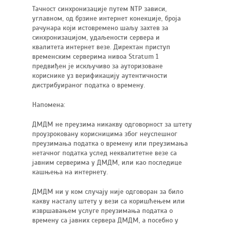
Тачност синхронизације путем NTP зависи,
углавном, од брзине интернет конекције, броја
рачунара који истовремено шаљу захтев за
синхронизацијом, удаљености сервера и
квалитета интернет везе. Директан приступ
временским серверима нивоа Stratum 1
предвиђен је искључиво за ауторизоване
кориснике уз верификацију аутентичности
дистрибуираног податка о времену.
Напомена:
ДМДМ не преузима никакву одговорност за штету
проузроковану корисницима због неуспешног
преузимања податка о времену или преузимања
нетачног податка услед неквалитетне везе са
јавним серверима у ДМДМ, или као последице
кашњења на интернету.
ДМДМ ни у ком случају није одговоран за било
какву насталу штету у вези са коришћењем или
извршавањем услуге преузимања податка о
времену са јавних сервера ДМДМ, а посебно у