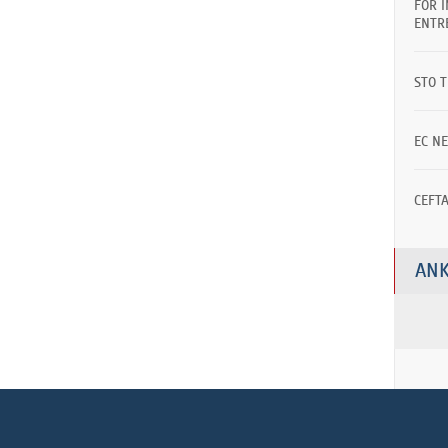
FOR 
ENTR
STO 
EC N
CEFT
ANK