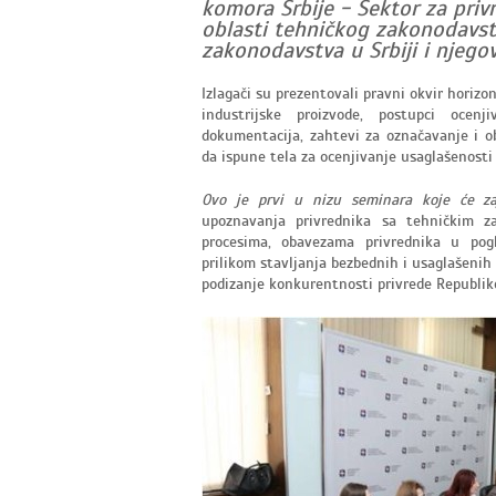
komora Srbije - Sektor za privr
oblasti tehničkog zakonodavst
zakonodavstva u Srbiji i njego
Izlagači su prezentovali pravni okvir horiz
industrijske proizvode, postupci ocenj
dokumentacija, zahtevi za označavanje i ob
da ispune tela za ocenjivanje usaglašenosti 
Ovo je prvi u nizu seminara koje će za
upoznavanja privrednika sa tehničkim 
procesima, obavezama privrednika u pogl
prilikom stavljanja bezbednih i usaglašenih 
podizanje konkurentnosti privrede Republike