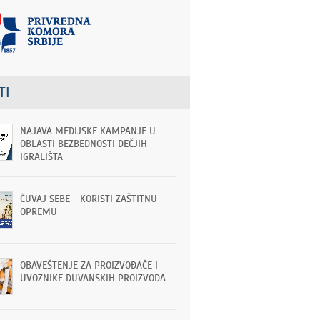
TI
NAJAVA MEDIJSKE KAMPANJE U
OBLASTI BEZBEDNOSTI DEČJIH
IGRALIŠTA
ČUVAJ SEBE - KORISTI ZAŠTITNU
OPREMU
OBAVEŠTENJE ZA PROIZVOĐAČE I
UVOZNIKE DUVANSKIH PROIZVODA