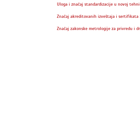
Uloga i značaj standardizacije u novoj tehni
Značaj akreditovanih izveštaja i sertifikata 
Značaj zakonske metrologije za privredu i d