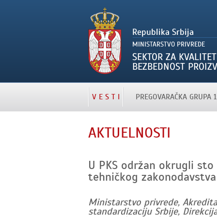
V E S T I
PREGOVARAČKA GRUPA 1
AKTUELNOSTI
U PKS održan okrugli sto
tehničkog zakonodavstva u
Ministarstvo privrede, Akredita
standardizaciju Srbije, Direkci