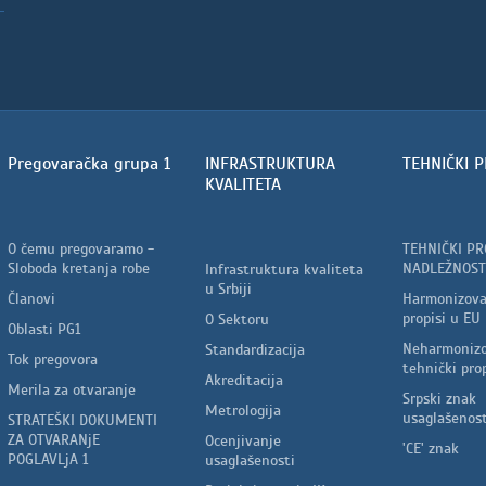
Pregovaračka grupa 1
INFRASTRUKTURA
TEHNIČKI P
KVALITETA
O čemu pregovaramo -
TEHNIČKI PR
Sloboda kretanja robe
NADLEŽNOST
Infrastruktura kvaliteta
u Srbiji
Članovi
Harmonizova
propisi u EU
O Sektoru
Oblasti PG1
Neharmonizo
Standardizacija
Tok pregovora
tehnički prop
Akreditacija
Merila za otvaranje
Srpski znak
Metrologija
usaglašenost
STRATEŠKI DOKUMENTI
ZA OTVARANjE
Ocenjivanje
'CE' znak
POGLAVLjA 1
usaglašenosti