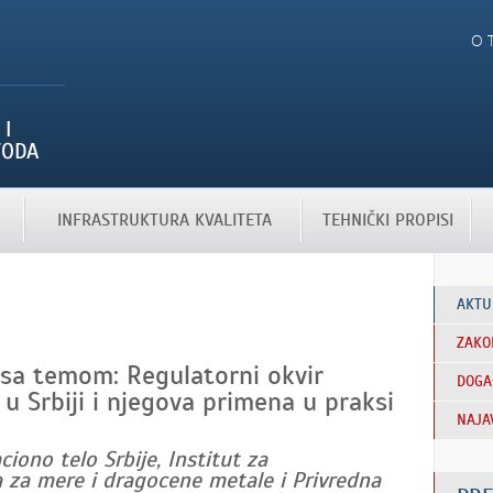
O 
INFRASTRUKTURA KVALITETA
TEHNIČKI PROPISI
AKTU
ZAKO
 sa temom: Regulatorni okvir
DOGA
 Srbiji i njegova primena u praksi
NAJA
ciono telo Srbije, Institut za
ja za mere i dragocene metale i Privredna