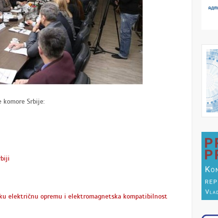
e komore Srbije:
biji
ku električnu opremu i elektromagnetska kompatibilnost