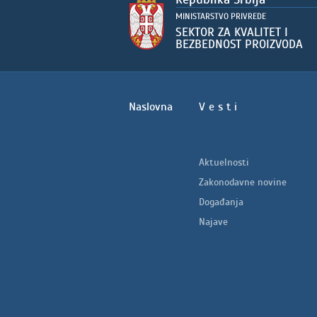
Naslovna
V e s t i
Aktuelnosti
Zakonodavne novine
Događanja
Najave