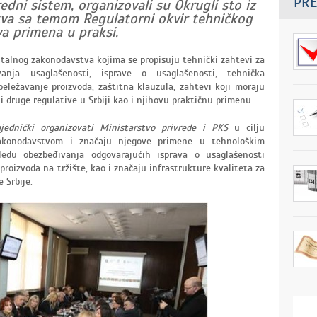
PRE
edni sistem, organizovali su Okrugli sto iz
va sa temom Regulatorni okvir tehničkog
va primena u praksi.
ontalnog zakonodavstva kojima se propisuju tehnički zahtevi za
ivanja usaglašenosti, isprave o usaglašenosti, tehnička
eležavanje proizvoda, zaštitna klauzula, zahtevi koji moraju
i druge regulative u Srbiji kao i njihovu praktičnu primenu.
jednički organizovati Ministarstvo privrede i PKS
u cilju
zakonodavstvom i značaju njegove primene u tehnološkim
edu obezbeđivanja odgovarajućih isprava o usaglašenosti
proizvoda na tržište, kao i značaju infrastrukture kvaliteta za
 Srbije.