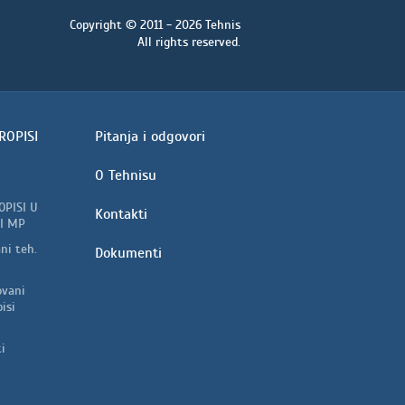
Copyright © 2011 - 2026 Tehnis
All rights reserved.
ROPISI
Pitanja i odgovori
O Tehnisu
OPISI U
Kontakti
I MP
ni teh.
Dokumenti
vani
isi
i