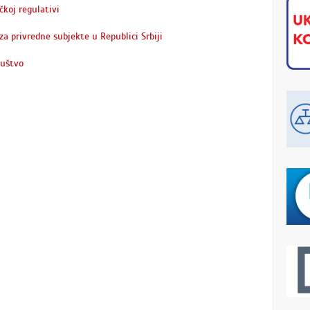
čkoj regulativi
za privredne subjekte u Republici Srbiji
ruštvo