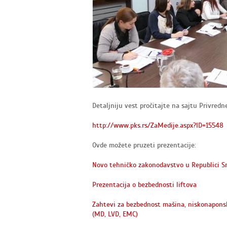
Detaljniju vest pročitajte na sajtu Privredn
http://www.pks.rs/ZaMedije.aspx?ID=15548
Ovde možete pruzeti prezentacije:
Novo tehničko zakonodavstvo u Republici Sr
Prezentacija o bezbednosti liftova
Zahtevi za bezbednost mašina, niskonapons
(MD, LVD, EMC)