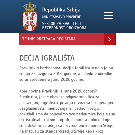
TEHNIS PRETRAGA REGISTARA
DEČJA IGRALIŠTA
Pravilnik o bezbednosti dečjih igrališta stupio je na
snagu 25. avgusta 2018. godine, a pojedine odredbe
su unapređene u junu 2019. godine.
Koje novine Pravilnik iz juna 2019. donosi? -
Struktura, jasne obaveze odgovornog lica za
postavljanje igrališta, pitanja u vezi sa ocenjivanjem
usaglašenosti, imenovanjem... Jednom rečju,
pokušali smo da pojasnimo sve nedoumice koje su se
izkristalisale tokom brojnih seminara i obuka koje
smo držali u saradnji sa Privrednom komorom Srbije,
na Instutu za standardizaciju Srbije kao i kroz