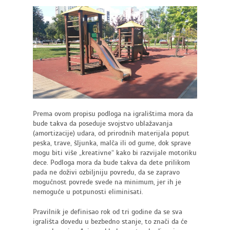
Prema ovom propisu podloga na igralištima mora da
bude takva da poseduje svojstvo ublažavanja
(amortizacije) udara, od prirodnih materijala poput
peska, trave, šljunka, malča ili od gume, dok sprave
mogu biti više „kreativne“ kako bi razvijale motoriku
dece. Podloga mora da bude takva da dete prilikom
pada ne doživi ozbiljniju povredu, da se zapravo
mogućnost povrede svede na minimum, jer ih je
nemoguće u potpunosti eliminisati.
Pravilnik je definisao rok od tri godine da se sva
igrališta dovedu u bezbedno stanje, to znači da će