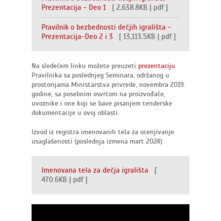
Prezentacija - Deo 1
[ 2,638.8KB | pdf ]
Pravilnik o bezbednosti dečjih igrališta -
Prezentacija-Deo 2 i 3
[ 13,113.5KB | pdf ]
Na sledećem linku možete preuzeti
prezentaciju
Pravilnika sa poslednjeg Seminara, održanog u
prostorijama Ministarstva privrede, novembra 2019.
godine, sa posebnim osvrtom na proizvođače,
uvoznike i one koji se bave pisanjem tenderske
dokumentacije u ovoj oblasti.
Izvod iz registra imenovanih tela za ocenjivanje
usaglašenosti (poslednja izmena mart 2024):
Imenovana tela za dečja igrališta
[
470.6KB | pdf ]