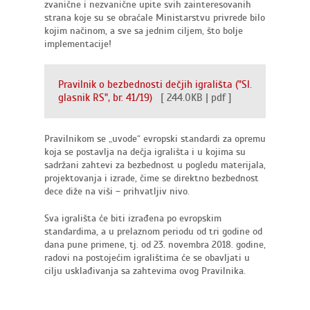
zvanične i nezvanične upite svih zainteresovanih
strana koje su se obraćale Ministarstvu privrede bilo
kojim načinom, a sve sa jednim ciljem, što bolje
implementacije!
Pravilnik o bezbednosti dečjih igrališta ("Sl.
glasnik RS", br. 41/19)
[ 244.0KB | pdf ]
Pravilnikom se „uvode“ evropski standardi za opremu
koja se postavlja na dečja igrališta i u kojima su
sadržani zahtevi za bezbednost u pogledu materijala,
projektovanja i izrade, čime se direktno bezbednost
dece diže na viši – prihvatljiv nivo.
Sva igrališta će biti izrađena po evropskim
standardima, a u prelaznom periodu od tri godine od
dana pune primene, tj. od 23. novembra 2018. godine,
radovi na postojećim igralištima će se obavljati u
cilju usklađivanja sa zahtevima ovog Pravilnika.