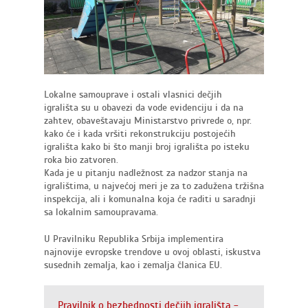
Lokalne samouprave i ostali vlasnici dečjih
igrališta su u obavezi da vode evidenciju i da na
zahtev, obaveštavaju Ministarstvo privrede o, npr.
kako će i kada vršiti rekonstrukciju postojećih
igrališta kako bi što manji broj igrališta po isteku
roka bio zatvoren.
Kada je u pitanju nadležnost za nadzor stanja na
igralištima, u najvećoj meri je za to zadužena tržišna
inspekcija, ali i komunalna koja će raditi u saradnji
sa lokalnim samoupravama.
U Pravilniku Republika Srbija implementira
najnovije evropske trendove u ovoj oblasti, iskustva
susednih zemalja, kao i zemalja članica EU.
Pravilnik o bezbednosti dečjih igrališta -