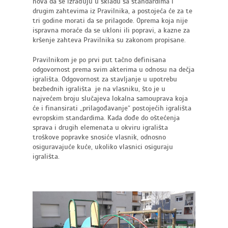
nova da se izrađuju u skladu sa standardima i
drugim zahtevima iz Pravilnika, a postojeća će za te
tri godine morati da se prilagode. Oprema koja nije
ispravna moraće da se ukloni ili popravi, a kazne za
kršenje zahteva Pravilnika su zakonom propisane.
Pravilnikom je po prvi put tačno definisana
odgovornost prema svim akterima u odnosu na dečja
igrališta. Odgovornost za stavljanje u upotrebu
bezbednih igrališta je na vlasniku, što je u
najvećem broju slučajeva lokalna samouprava koja
će i finansirati „prilagođavanje“ postojećih igrališta
evropskim standardima. Kada dođe do oštećenja
sprava i drugih elemenata u okviru igrališta
troškove popravke snosiće vlasnik, odnosno
osiguravajuće kuće, ukoliko vlasnici osiguraju
igrališta.