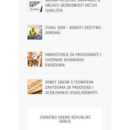
NAJAVA MEDIJSKE KAMPANJE U
OBLASTI BEZBEDNOSTI DEČJIH
IGRALIŠTA
ČUVAJ SEBE - KORISTI ZAŠTITNU
OPREMU
OBAVEŠTENJE ZA PROIZVOĐAČE I
UVOZNIKE DUVANSKIH
PROIZVODA
DONET ZAKON O TEHNIČKIM
ZAHTEVIMA ZA PROIZVODE I
OCENJIVANJU USAGLAŠENOSTI
ZVANIČNO VREME REPUBLIKE
SRBIJE