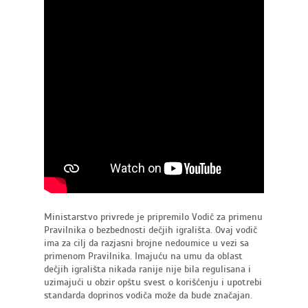
Ministarstvo privrede je pripremilo Vodič za primenu
Pravilnika o bezbednosti dečjih igrališta. Ovaj vodič
ima za cilj da razjasni brojne nedoumice u vezi sa
primenom Pravilnika. Imajuću na umu da oblast
dečjih igrališta nikada ranije nije bila regulisana i
uzimajući u obzir opštu svest o korišćenju i upotrebi
standarda doprinos vodiča može da bude značajan.