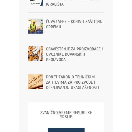
IGRALIŠTA
ČUVAJ SEBE - KORISTI ZAŠTITNU
OPREMU
OBAVEŠTENJE ZA PROIZVOĐAČE I
UVOZNIKE DUVANSKIH
PROIZVODA
DONET ZAKON O TEHNIČKIM
ZAHTEVIMA ZA PROIZVODE I
OCENJIVANJU USAGLAŠENOSTI
ZVANIČNO VREME REPUBLIKE
SRBIJE