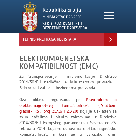
TEHNIS PRETRAGA REGISTARA
ELEKTROMAGNETSKA
KOMPATIBILNOST (EMC)
Za transponovanje i implementaciju Direktive
2014/30/EU nadležno je Ministarstvo privrede -
Sektor za kvalitet i bezbednost proizvoda.
Ova oblast regulisana je
Pravilnikom o
elektromagnetskoj kompatibilnosti („Službeni
glasnik RS“, broj 25/16 i 21/20)
koji je usklađen sa
svim načelima i bitnim zahtevima iz Direktive
2014/30/EU Evrop­skog parlamenta i Saveta od 26.
februara 2014. koja se odnosi na elektromagnetsku
kompatibilnost, a koja se u Evropskoj uniji