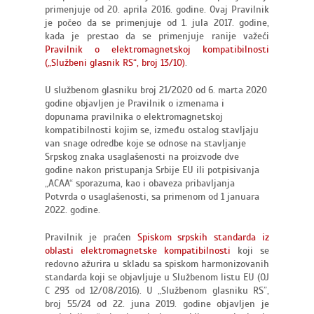
primenjuje od 20. aprila 2016. godine. Ovaj Pravilnik
je počeo da se primenjuje od 1. jula 2017. godine,
kada je prestao da se primenjuje ranije važeći
Pravilnik o elektromagnetskoj kompatibilnosti
(„Službeni glasnik RS“, broj 13/10)
.
U službenom glasniku broj 21/2020 od 6. marta 2020
godine objavljen je Pravilnik o izmenama i
dopunama pravilnika o elektromagnetskoj
kompatibilnosti kojim se, između ostalog stavljaju
van snage odredbe koje se odnose na stavljanje
Srpskog znaka usaglašenosti na proizvode dve
godine nakon pristupanja Srbije EU ili potpisivanja
„ACAA“ sporazuma, kao i obaveza pribavljanja
Potvrda o usaglašenosti, sa primenom od 1 januara
2022. godine.
Pravilnik je praćen
Spiskom srpskih standarda iz
oblasti elektromagnetske kompatibilnosti
koji se
redovno ažurira u skladu sa spiskom harmonizovanih
standarda koji se objavljuje u Službenom listu EU (OJ
C 293 od 12/08/2016). U „Službenom glasniku RS”,
broj 55
/24 od 22
. juna
2019. godine
objavljen je