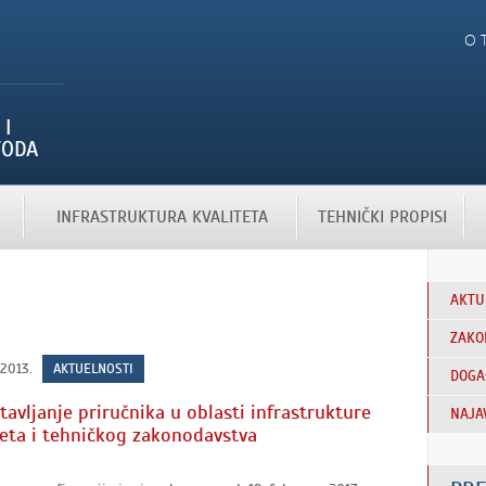
O 
INFRASTRUKTURA KVALITETA
TEHNIČKI PROPISI
AKTU
ZAKO
 2013.
AKTUELNOSTI
DOGA
tavljanje priručnika u oblasti infrastrukture
NAJA
teta i tehničkog zakonodavstva