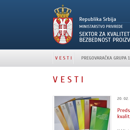
V E S T I
PREGOVARAČKA GRUPA 1
V E S T I
20. 02.
Preds
kvali