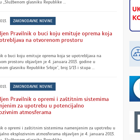
u „Službenom glasniku Republike ...
2013.
ZAKONODAVNE NOVINE
ljen Pravilnik o buci koju emituje oprema koja
otrebljava na otvorenom prostoru
ik o buci koju emituje oprema koja se upotrebljava na
om prostoru objavljen je 4. januara 2013. godine u
nom glasniku Republike Srbije”, broj 1/13 i stupa ...
2013.
ZAKONODAVNE NOVINE
ljen Pravilnik o opremi i zaštitnim sistemima
jenim za upotrebu u potencijalno
ozivnim atmosferama
nik o opremi i zaštitnim sistemima namenjenim za upotrebu u
jalno eksplozivnim atmosferama objavljen je 4. januara 2013.
u „Službenom glasniku Republike ...