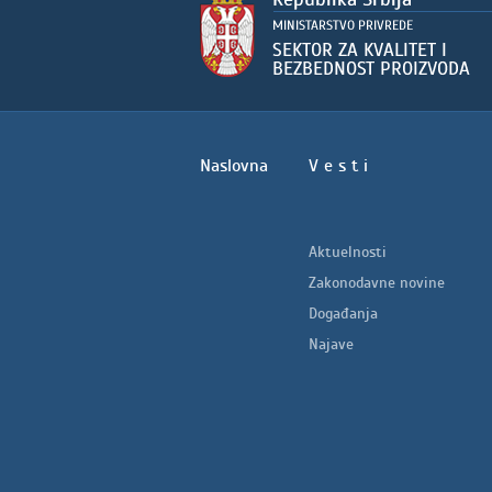
Naslovna
V e s t i
Aktuelnosti
Zakonodavne novine
Događanja
Najave