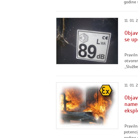
godine 
11. 01. 
Objav
se up
Praviln
otvoren
„Službe
11. 01. 
Objav
namen
ekspl
Pravil
potenci
godine 