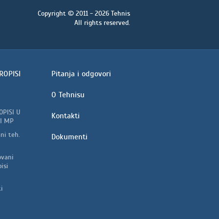
Copyright © 2011 - 2026 Tehnis
All rights reserved.
ROPISI
Pitanja i odgovori
O Tehnisu
OPISI U
Kontakti
I MP
ni teh.
Dokumenti
vani
isi
i