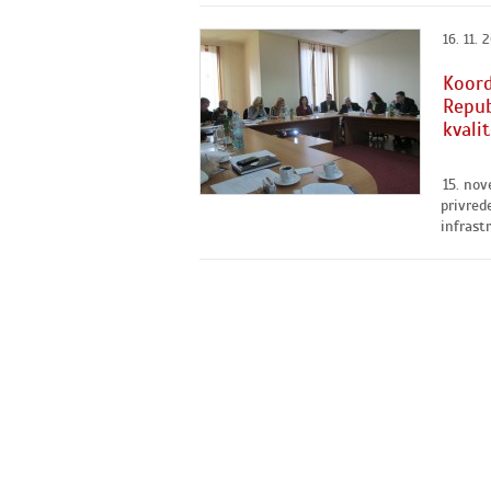
16. 11. 
Koord
Repub
kvali
15. nov
privred
infrast