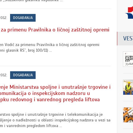
2012.
DOGAĐANJA
 za primenu Pravilnika o ličnoj zaštitnoj opremi
VES
en Vodič za primenu Pravilnika o ličnoj zaštitnoj opremi
ni glasnik RS”, broj 100/11) ...
2012.
DOGAĐANJA
enje Ministarstva spoljne i unutrašnje trgovine i
omunikacija o inspekcijskom nadzoru u
pku redovnog i vanrednog pregleda liftova
rstvo spoljne i unutrašnje trgovine i telekomunikacija je
šljenje o nadležnosti u oblasti inspekcijskog nadzora u vezi sa
m i vanrednim pregledom liftova ...