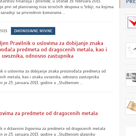
PRE
tarstvu finansija i privrede, u utorak 19. februara 2013.
je prvi od planiranog niza stručnih skupova u Srbiji, na kojima
 saradnji sa privrednim komorama ...
2013.
ZAKONODAVNE NOVINE
ljen Pravilnik o uslovima za dobijanje znaka
vođača predmeta od dragocenih metala, kao i
 uvoznika, odnosno zastupnika
ik o uslovima za dobijanje znaka proizvođača predmeta od
nih metala, kao i znaka uvoznika, odnosno zastupnika
en je 23. januara 2013. godine u „Službenom ...
igovima za predmete od dragocenih metala
ik o državnim žigovima za predmete od dragocenih metala
en je 23. januara 2013. godine u „Službenom glasniku