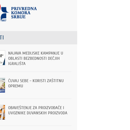
TI
NAJAVA MEDIJSKE KAMPANJE U
OBLASTI BEZBEDNOSTI DEČJIH
IGRALIŠTA
ČUVAJ SEBE - KORISTI ZAŠTITNU
OPREMU
OBAVEŠTENJE ZA PROIZVOĐAČE I
UVOZNIKE DUVANSKIH PROIZVODA