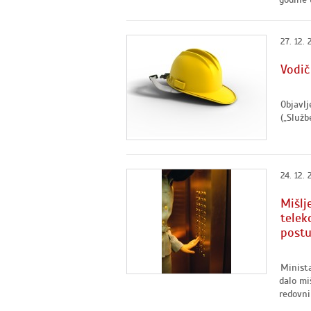
27. 12. 
Vodič
Objavlj
(„Službe
24. 12. 
Mišlj
telek
postu
Minista
dalo mi
redovni