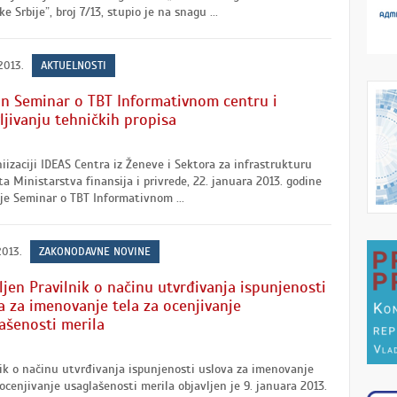
e Srbije”, broj 7/13, stupio je na snagu ...
2013.
AKTUELNOSTI
n Seminar o TBT Informativnom centru i
vljivanju tehničkih propisa
iizaciji IDEAS Centra iz Ženeve i Sektora za infrastrukturu
ta Ministarstva finansija i privrede, 22. januara 2013. godine
je Seminar o TBT Informativnom ...
2013.
ZAKONODAVNE NOVINE
ljen Pravilnik o načinu utvrđivanja ispunjenosti
a za imenovanje tela za ocenjivanje
ašenosti merila
ik o načinu utvrđivanja ispunjenosti uslova za imenovanje
 ocenjivanje usaglašenosti merila objavljen je 9. januara 2013.