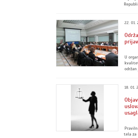
Republik
22. 01. 
Održa
prija
U organ
kvalite
održan 
18. 01. 
Objav
uslov
usagl
Praviln
tela za