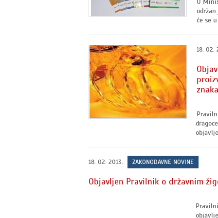
U Minis
održan 
će se u
18. 02. 
Objav
proiz
znaka
Praviln
dragoce
objavlj
18. 02. 2013.
ZAKONODAVNE NOVINE
Objavljen Pravilnik o državnim ž
Praviln
objavlj