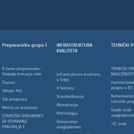
Pregovaračka grupa 1
INFRASTRUKTURA
TEHNIČKI P
KVALITETA
O čemu pregovaramo -
TEHNIČKI PR
Sloboda kretanja robe
NADLEŽNOST
Infrastruktura kvaliteta
u Srbiji
Članovi
Harmonizova
propisi u EU
O Sektoru
Oblasti PG1
Neharmonizo
Standardizacija
Tok pregovora
tehnički prop
Akreditacija
Merila za otvaranje
Srpski znak
Metrologija
usaglašenost
STRATEŠKI DOKUMENTI
ZA OTVARANjE
Ocenjivanje
'CE' znak
POGLAVLjA 1
usaglašenosti