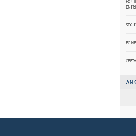
FOR 
ENTR
STO 
EC N
CEFT
ANK