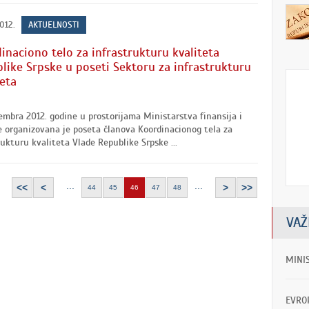
2012.
AKTUELNOSTI
inaciono telo za infrastrukturu kvaliteta
like Srpske u poseti Sektoru za infrastrukturu
teta
embra 2012. godine u prostorijama Ministarstva finansija i
e organizovana je poseta članova Koordinacionog tela za
rukturu kvaliteta Vlade Republike Srpske ...
...
...
<<
<
>
>>
44
45
46
47
48
VAŽ
MINI
EVRO