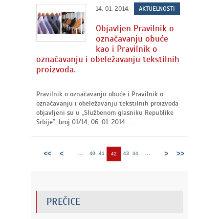
14. 01. 2014.
AKTUELNOSTI
Objavljen Pravilnik o
označavanju obuće
kao i Pravilnik o
označavanju i obeležavanju tekstilnih
proizvoda.
Pravilnik o označavanju obuće i Pravilnik o
označavanju i obeležavanju tekstilnih proizvoda
objavljeni su u „Službenom glasniku Republike
Srbije”, broj 01/14, 06. 01. 2014 ...
...
...
<<
<
>
>>
40
41
43
44
42
PREČICE