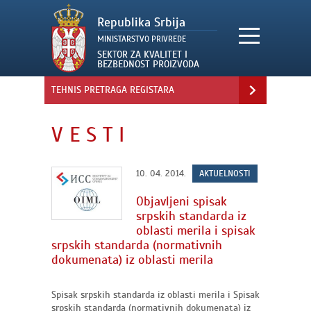
TEHNIS PRETRAGA REGISTARA
V E S T I
10. 04. 2014.
AKTUELNOSTI
Objavljeni spisak
srpskih standarda iz
oblasti merila i spisak
srpskih standarda (normativnih
dokumenata) iz oblasti merila
Spisak srpskih standarda iz oblasti merila i Spisak
srpskih standarda (normativnih dokumenata) iz