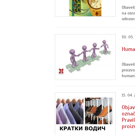
Obavešt
na osno
odnosno
30. 05.
Human
Obavešt
proizvo
humanit
15. 04. 
Objav
označ
Pravi
proiz