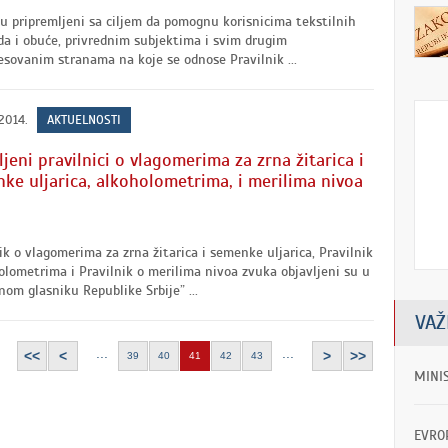
su pripremljeni sa ciljem da pomognu korisnicima tekstilnih
da i obuće, privrednim subjektima i svim drugim
esovanim stranama na koje se odnose Pravilnik ...
 2014.
AKTUELNOSTI
ljeni pravilnici o vlagomerima za zrna žitarica i
ke uljarica, alkoholometrima, i merilima nivoa
ik o vlagomerima za zrna žitarica i semenke uljarica, Pravilnik
olometrima i Pravilnik o merilima nivoa zvuka objavljeni su u
nom glasniku Republike Srbije” ...
VAŽ
...
...
<<
<
>
>>
39
40
41
42
43
MINI
EVRO