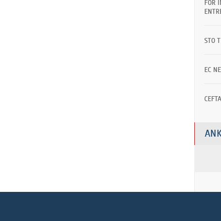
FOR 
ENTR
STO 
EC N
CEFT
ANK