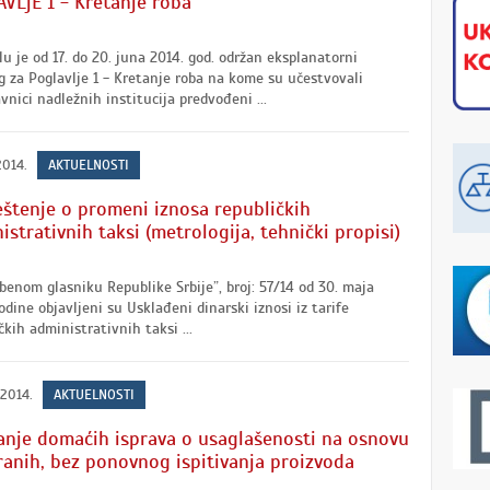
VLjE 1 - Kretanje roba
lu je od 17. do 20. juna 2014. god. održan eksplanatorni
g za Poglavlje 1 - Kretanje roba na kome su učestvovali
vnici nadležnih institucija predvođeni ...
2014.
AKTUELNOSTI
štenje o promeni iznosa republičkih
istrativnih taksi (metrologija, tehnički propisi)
benom glasniku Republike Srbije”, broj: 57/14 od 30. maja
odine objavljeni su Usklađeni dinarski iznosi iz tarife
čkih administrativnih taksi ...
 2014.
AKTUELNOSTI
anje domaćih isprava o usaglašenosti na osnovu
ranih, bez ponovnog ispitivanja proizvoda