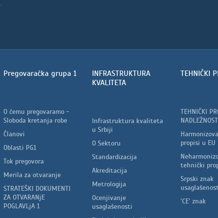
Pregovaračka grupa 1
INFRASTRUKTURA
TEHNIČKI P
KVALITETA
O čemu pregovaramo -
TEHNIČKI PR
Sloboda kretanja robe
NADLEŽNOST
Infrastruktura kvaliteta
u Srbiji
Članovi
Harmonizova
propisi u EU
O Sektoru
Oblasti PG1
Neharmonizo
Standardizacija
Tok pregovora
tehnički prop
Akreditacija
Merila za otvaranje
Srpski znak
Metrologija
usaglašenost
STRATEŠKI DOKUMENTI
ZA OTVARANjE
Ocenjivanje
'CE' znak
POGLAVLjA 1
usaglašenosti