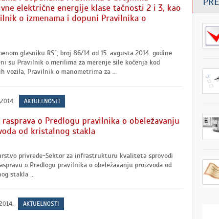
PRE
ivne električne energije klase tačnosti 2 i 3, kao
vilnik o izmenama i dopuni Pravilnika o
benom glasniku RS”, broj 86/14 od 15. avgusta 2014. godine
eni su Pravilnik o merilima za merenje sile kočenja kod
h vozila, Pravilnik o manometrima za ...
 2014.
AKTUELNOSTI
 rasprava o Predlogu pravilnika o obeležavanju
voda od kristalnog stakla
rstvo privrede-Sektor za infrastrukturu kvaliteta sprovodi
aspravu o Predlogu pravilnika o obeležavanju proizvoda od
og stakla ...
 2014.
AKTUELNOSTI