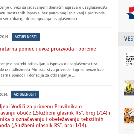
enje u vezi sa izdavanjem domaćih isprava o usaglašenosti
vu inostranih isprava, bez ponovnog ispitivanja proizvoda,
 sertifikacije ili ocenjivanja usaglašenosti ...
 2014.
AKTUELNOSTI
VES
itarna pomoć i uvoz proizvoda i opreme
enje o potrebi pribavljanja isprava o usaglašenosti za
de iz nadležnosti Ministarstva privrede, koji se uvoze kao
arna pomoć ili donacija za otklanjanje ...
2014.
AKTUELNOSTI
ljeni Vodiči za primenu Pravilnika o
avanju obuće („Službeni glasnik RS”, broj 1/14) i
lnika o označavanju i obeležavanju tekstilnih
voda („Službeni glasnik RS”, broj 1/14).