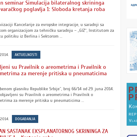
n seminar Simulacija bilateralnog skrininga
varačkog poglavlja 1: Sloboda kretanja roba
iizaciji Kancelarije za evropske integracije, u saradnji sa
om organizacijom za tehničku saradnju – „GIZ“, Institutom za
u politiku iz Berlina i Sektorom ...
 2014.
AKTUELNOSTI
ljeni su Pravilnik o areometrima i Pravilnik o
etrima za merenje pritiska u pneumaticima
benom glasniku Republike Srbije”, broj 66/14 od 29. juna 2014.
objavljeni su Pravilnik o areometrima i Pravilnik o
trima za merenje pritiska u pneumaticima ...
 2014.
DOGAĐANJA
AN SASTANAK EKSPLANATORNOG SKRININGA ZA