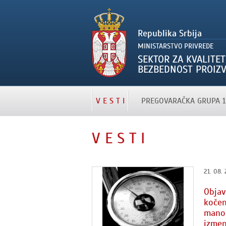
V E S T I
PREGOVARAČKA GRUPA 1
V E S T I
21. 08. 
Objav
kočen
manom
izmen