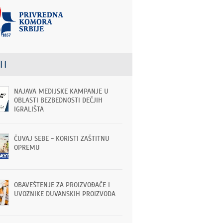
TI
NAJAVA MEDIJSKE KAMPANJE U
OBLASTI BEZBEDNOSTI DEČJIH
IGRALIŠTA
ČUVAJ SEBE - KORISTI ZAŠTITNU
OPREMU
OBAVEŠTENJE ZA PROIZVOĐAČE I
UVOZNIKE DUVANSKIH PROIZVODA