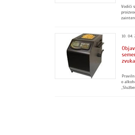
Vodiči 
proizvo
zainter
10. 04.
Objav
semen
zvuka
Praviln
o alkoh
„Službe