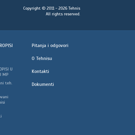
Copyright © 2011 - 2026 Tehnis
All rights reserved.
ROPISI
Pitanja i odgovori
O Tehnisu
OPISI U
Kontakti
I MP
ni teh.
Dokumenti
vani
isi
i