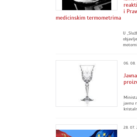
reakt
i Pra
medicinskim termometrima
U „Služ
objavlj
motorni
06. 08.
Javna
proiz
Minista
javnu r
kristaln
28. 07.