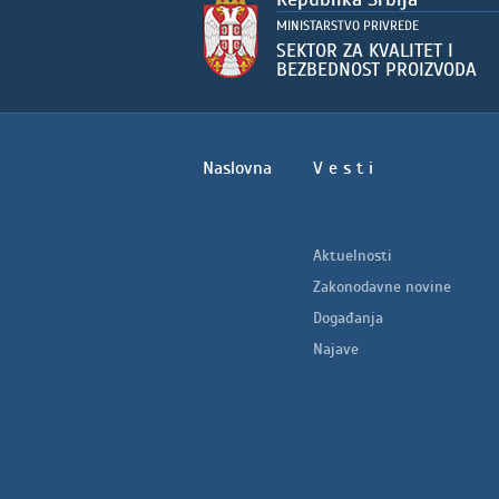
Naslovna
V e s t i
Aktuelnosti
Zakonodavne novine
Događanja
Najave