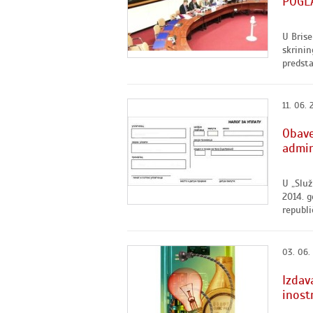
POGLA
U Brise
skrinin
predsta
11. 06. 
Obave
admin
U „Služ
2014. g
republi
03. 06.
Izdav
inost