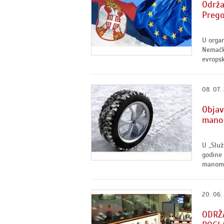
Održa
Prego
U organ
Nemačk
evropsk
08. 07.
Objav
manom
U „Služ
godine 
manome
20. 06.
ODRŽ