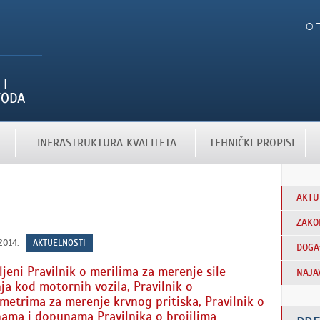
O 
INFRASTRUKTURA KVALITETA
TEHNIČKI PROPISI
AKTU
ZAKO
2014.
AKTUELNOSTI
DOGA
ljeni Pravilnik o merilima za merenje sile
NAJA
ja kod motornih vozila, Pravilnik o
etrima za merenje krvnog pritiska, Pravilnik o
ama i dopunama Pravilnika o brojilima